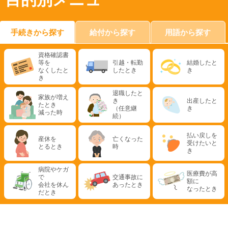
手続きから探す
給付から探す
用語から探す
資格確認書
等を
引越・転勤
結婚したと
なくしたと
したとき
き
き
退職したと
家族が増え
き
出産したと
たとき
（任意継
き
減った時
続）
払い戻しを
産休を
亡くなった
受けたいと
とるとき
時
き
病院やケガ
医療費が高
で
交通事故に
額に
会社を休ん
あったとき
なったとき
だとき